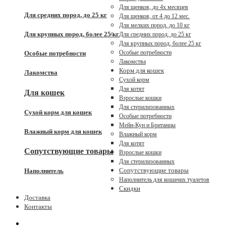
Для щенков, до 4x месяцев
Для средних пород, до 25 кг
Для щенков, от 4 до 12 мес.
Для мелких пород, до 10 кг
Для крупных пород, более 25 кг
Для средних пород, до 25 кг
Для крупных пород, более 25 кг
Особые потребности
Особые потребности
Лакомства
Корм для кошек
Лакомства
Сухой корм
Для котят
Для кошек
Взрослые кошки
Для стерилизованных
Сухой корм для кошек
Особые потребности
Мейн-Кун и Британцы
Влажный корм для кошек
Влажный корм
Для котят
Сопутствующие товары
Взрослые кошки
Для стерилизованных
Сопутствующие товары
Наполнитель
Наполнитель для кошачих туалетов
Скидки
Доставка
Контакты