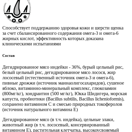
Способствует поддержанию здоровья кожи и шерсти щенка
за счет сбалансированного содержания омега-3 и омега-6
жирных кислот, эффективность которых доказана
клиническими испытаниями
Состав
Дегидрированное мясо индейки - 36%, бурый цельный рис,
белый цельный рис, дегидрированное мясо лосося, жир
лососевый (естественный источник омега-3 и омега-6),
пивные дрожжи (источник маннаолигосахаридов), сушеное
яблоко, витаминно-минеральный комплекс, глюкозамин
(800мг/кг), хондраитин (500 мг/кг), Юкка Шидигера, морская
капуста, пробиотики (Bacillus subtilis, Bacillus lichenioformis),
сохранено витамином C и смесью природных токоферолов
(источник натурального витамина E)
Дегидрированное мясо (в т.ч. индейка), цельные злаки,
животный жир (в т.ч. лососевый, консервированный
витамином E), растительная клетчатка, высокоусвояемый