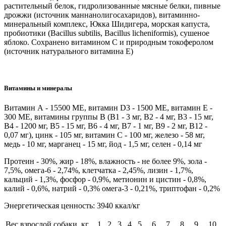
растительный белок, гидролизованные мясные белки, пивные
дрожжи (источник маннанолигосахаридов), витаминно-
минеральный комплекс, Юкка Шидигера, морская капуста,
пробиотики (Bacillus subtilis, Bacillus licheniformis), сушеное
яблоко. Cохранено витамином С и природным токоферолом
(источник натурального витамина Е)
Витамины и минералы
Витамин А - 15500 МЕ, витамин D3 - 1500 МЕ, витамин Е -
300 МЕ, витамины группы В (В1 - 3 мг, В2 - 4 мг, В3 - 15 мг,
В4 - 1200 мг, В5 - 15 мг, В6 - 4 мг, В7 - 1 мг, В9 - 2 мг, В12 -
0,07 мг), цинк - 105 мг, витамин С - 100 мг, железо - 58 мг,
медь - 10 мг, марганец - 15 мг, йод - 1,5 мг, селен - 0,14 мг
Протеин - 30%, жир - 18%, влажность - не более 9%, зола -
7,5%, омега-6 - 2,74%, клетчатка - 2,45%, лизин - 1,7%,
кальций - 1,3%, фосфор - 0,9%, метионин и цистин - 0,8%,
калий - 0,6%, натрий - 0,3% омега-3 - 0,21%, триптофан - 0,2%
Энергетическая ценность: 3940 ккал/кг
Вес взрослой собаки, кг
1
2
3
4
5
6
7
8
9
10