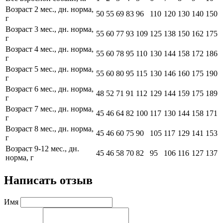
Возраст 2 мес., дн. норма,
50
55
69
83
96
110
120
130
140
150
г
Возраст 3 мес., дн. норма,
55
60
77
93
109
125
138
150
162
175
г
Возраст 4 мес., дн. норма,
55
60
78
95
110
130
144
158
172
186
г
Возраст 5 мес., дн. норма,
55
60
80
95
115
130
146
160
175
190
г
Возраст 6 мес., дн. норма,
48
52
71
91
112
129
144
159
175
189
г
Возраст 7 мес., дн. норма,
45
46
64
82
100
117
130
144
158
171
г
Возраст 8 мес., дн. норма,
45
46
60
75
90
105
117
129
141
153
г
Возраст 9-12 мес., дн.
45
46
58
70
82
95
106
116
127
137
норма, г
Написать отзыв
Имя