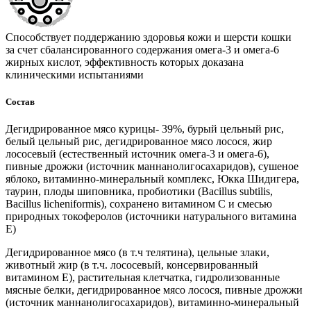
Способствует поддержанию здоровья кожи и шерсти кошки
за счет сбалансированного содержания омега-3 и омега-6
жирных кислот, эффективность которых доказана
клиническими испытаниями
Состав
Дегидрированное мясо курицы- 39%, бурый цельный рис,
белый цельный рис, дегидрированное мясо лосося, жир
лососевый (естественный источник омега-3 и омега-6),
пивные дрожжи (источник маннанолигосахаридов), сушеное
яблоко, витаминно-минеральный комплекс, Юкка Шидигера,
таурин, плоды шиповника, пробиотики (Bacillus subtilis,
Bacillus licheniformis), сохранено витамином С и смесью
природных токоферолов (источники натурального витамина
Е)
Дегидрированное мясо (в т.ч телятина), цельные злаки,
животный жир (в т.ч. лососевый, консервированный
витамином E), растительная клетчатка, гидролизованные
мясные белки, дегидрированное мясо лосося, пивные дрожжи
(источник маннанолигосахаридов), витаминно-минеральный