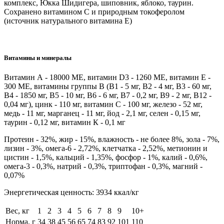
комплекс, Юкка Шидигера, шиповник, яблоко, таурин.
Cохранено витамином С и природным токоферолом
(источник натурального витамина Е)
Витамины и минералы
Витамин А - 18000 МЕ, витамин D3 - 1260 МЕ, витамин Е -
300 МЕ, витамины группы В (В1 - 5 мг, В2 - 4 мг, В3 - 60 мг,
В4 - 1850 мг, В5 - 10 мг, В6 - 6 мг, В7 - 0,2 мг, В9 - 2 мг, В12 -
0,04 мг), цинк - 110 мг, витамин С - 100 мг, железо - 52 мг,
медь - 11 мг, марганец - 11 мг, йод - 2,1 мг, селен - 0,15 мг,
таурин - 0,12 мг, витамин К - 0,1 мг
Протеин - 32%, жир - 15%, влажность - не более 8%, зола - 7%,
лизин - 3%, омега-6 - 2,72%, клетчатка - 2,52%, метионин и
цистин - 1,5%, кальций - 1,35%, фосфор - 1%, калий - 0,6%,
омега-3 - 0,3%, натрий - 0,3%, триптофан - 0,3%, магний -
0,07%
Энергетическая ценность: 3934 ккал/кг
Вес, кг
1
2
3
4
5
6
7
8
9
10+
Норма, г
34
38
45
56
65
74
83
92
101
110