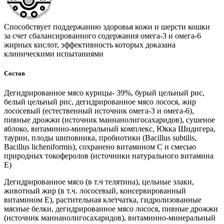
Способствует поддержанию здоровья кожи и шерсти кошки
за счет сбалансированного содержания омега-3 и омега-6
жирных кислот, эффективность которых доказана
клиническими испытаниями
Состав
Дегидрированное мясо курицы- 39%, бурый цельный рис,
белый цельный рис, дегидрированное мясо лосося, жир
лососевый (естественный источник омега-3 и омега-6),
пивные дрожжи (источник маннанолигосахаридов), сушеное
яблоко, витаминно-минеральный комплекс, Юкка Шидигера,
таурин, плоды шиповника, пробиотики (Bacillus subtilis,
Bacillus licheniformis), сохранено витамином С и смесью
природных токоферолов (источники натурального витамина
Е)
Дегидрированное мясо (в т.ч телятина), цельные злаки,
животный жир (в т.ч. лососевый, консервированный
витамином E), растительная клетчатка, гидролизованные
мясные белки, дегидрированное мясо лосося, пивные дрожжи
(источник маннанолигосахаридов), витаминно-минеральный