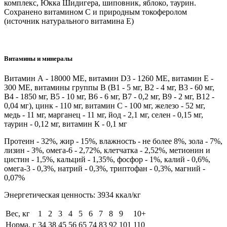
комплекс, Юкка Шидигера, шиповник, яблоко, таурин.
Cохранено витамином С и природным токоферолом
(источник натурального витамина Е)
Витамины и минералы
Витамин А - 18000 МЕ, витамин D3 - 1260 МЕ, витамин Е -
300 МЕ, витамины группы В (В1 - 5 мг, В2 - 4 мг, В3 - 60 мг,
В4 - 1850 мг, В5 - 10 мг, В6 - 6 мг, В7 - 0,2 мг, В9 - 2 мг, В12 -
0,04 мг), цинк - 110 мг, витамин С - 100 мг, железо - 52 мг,
медь - 11 мг, марганец - 11 мг, йод - 2,1 мг, селен - 0,15 мг,
таурин - 0,12 мг, витамин К - 0,1 мг
Протеин - 32%, жир - 15%, влажность - не более 8%, зола - 7%,
лизин - 3%, омега-6 - 2,72%, клетчатка - 2,52%, метионин и
цистин - 1,5%, кальций - 1,35%, фосфор - 1%, калий - 0,6%,
омега-3 - 0,3%, натрий - 0,3%, триптофан - 0,3%, магний -
0,07%
Энергетическая ценность: 3934 ккал/кг
Вес, кг
1
2
3
4
5
6
7
8
9
10+
Норма, г
34
38
45
56
65
74
83
92
101
110