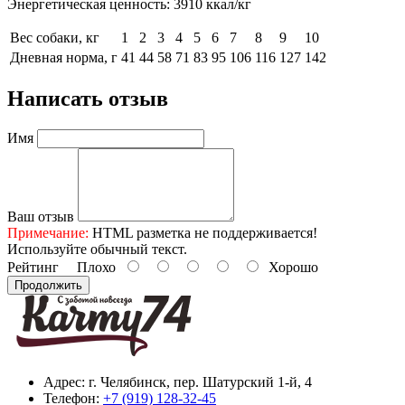
Энергетическая ценность: 3910 ккал/кг
Вес собаки, кг
1
2
3
4
5
6
7
8
9
10
Дневная норма, г
41
44
58
71
83
95
106
116
127
142
Написать отзыв
Имя
Ваш отзыв
Примечание:
HTML разметка не поддерживается!
Используйте обычный текст.
Рейтинг
Плохо
Хорошо
Продолжить
Адрес:
г. Челябинск, пер. Шатурский 1-й, 4
Телефон:
+7 (919) 128-32-45