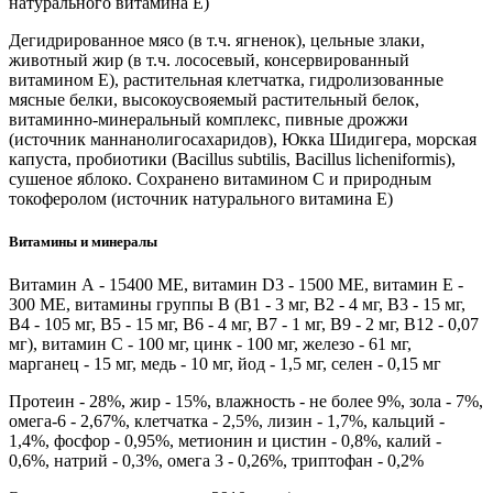
натурального витамина Е)
Дегидрированное мясо (в т.ч. ягненок), цельные злаки,
животный жир (в т.ч. лососевый, консервированный
витамином E), растительная клетчатка, гидролизованные
мясные белки, высокоусвояемый растительный белок,
витаминно-минеральный комплекс, пивные дрожжи
(источник маннанолигосахаридов), Юкка Шидигера, морская
капуста, пробиотики (Bacillus subtilis, Bacillus licheniformis),
сушеное яблоко. Сохранено витамином С и природным
токоферолом (источник натурального витамина Е)
Витамины и минералы
Витамин А - 15400 МЕ, витамин D3 - 1500 МЕ, витамин Е -
300 МЕ, витамины группы В (В1 - 3 мг, В2 - 4 мг, В3 - 15 мг,
В4 - 105 мг, В5 - 15 мг, В6 - 4 мг, В7 - 1 мг, В9 - 2 мг, В12 - 0,07
мг), витамин С - 100 мг, цинк - 100 мг, железо - 61 мг,
марганец - 15 мг, медь - 10 мг, йод - 1,5 мг, селен - 0,15 мг
Протеин - 28%, жир - 15%, влажность - не более 9%, зола - 7%,
омега-6 - 2,67%, клетчатка - 2,5%, лизин - 1,7%, кальций -
1,4%, фосфор - 0,95%, метионин и цистин - 0,8%, калий -
0,6%, натрий - 0,3%, омега 3 - 0,26%, триптофан - 0,2%