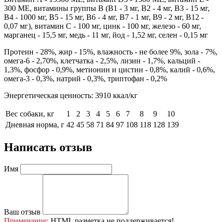
300 МЕ, витамины группы В (В1 - 3 мг, В2 - 4 мг, В3 - 15 мг,
В4 - 1000 мг, В5 - 15 мг, В6 - 4 мг, В7 - 1 мг, В9 - 2 мг, В12 -
0,07 мг), витамин С - 100 мг, цинк - 100 мг, железо - 60 мг,
марганец - 15,5 мг, медь - 11 мг, йод - 1,52 мг, селен - 0,15 мг
Протеин - 28%, жир - 15%, влажность - не более 9%, зола - 7%,
омега-6 - 2,70%, клетчатка - 2,5%, лизин - 1,7%, кальций -
1,3%, фосфор - 0,9%, метионин и цистин - 0,8%, калий - 0,6%,
омега-3 - 0,3%, натрий - 0,3%, триптофан - 0,2%
Энергетическая ценность: 3910 ккал/кг
Вес собаки, кг
1
2
3
4
5
6
7
8
9
10
Дневная норма, г
42
45
58
71
84
97
108
118
128
139
Написать отзыв
Имя
Ваш отзыв
Примечание:
HTML разметка не поддерживается!