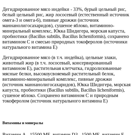
Дегидрированное мясо индейки - 33%, бурый цельный рис,
белый цельный рис, жир лососевый (естественный источник
омега-3 и омега-6), пивные дрожжи (источник
маннанолигосахаридов), сушеное яблоко, витаминно-
минеральный комплекс, Юкка Шидигера, морская капуста,
пробиотики (Bacillus subtilis, Bacillus licheniformis), сохранено
витамином С и смесью природных токоферолов (источники
натурального витамина Е)
Дегидрированное мясо (в т.ч. индейка), цельные злаки,
животный жир (в т.ч. лососевый, консервированный
витамином E), растительная клетчатка, гидролизованные
мясные белки, высокоусвояемый растительный белок,
витаминно-минеральный комплекс, пивные дрожжи
(источник маннанолигосахаридов), Юкка Шидигера, морская
капуста, пробиотики (Bacillus subtilis, Bacillus licheniformis),
сушеное яблоко. Сохранено витамином С и природным
токоферолом (источник натурального витамина Е)
Витамины и минералы
Витамин А - 15500 МЕ, витамин D3 - 1500 МЕ, витамин Е -