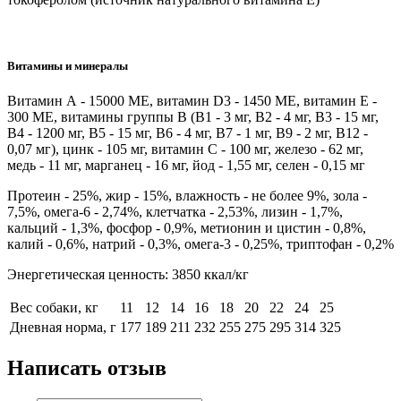
Витамины и минералы
Витамин А - 15000 МЕ, витамин D3 - 1450 МЕ, витамин Е -
300 МЕ, витамины группы В (В1 - 3 мг, В2 - 4 мг, В3 - 15 мг,
В4 - 1200 мг, В5 - 15 мг, В6 - 4 мг, В7 - 1 мг, В9 - 2 мг, В12 -
0,07 мг), цинк - 105 мг, витамин С - 100 мг, железо - 62 мг,
медь - 11 мг, марганец - 16 мг, йод - 1,55 мг, селен - 0,15 мг
Протеин - 25%, жир - 15%, влажность - не более 9%, зола -
7,5%, омега-6 - 2,74%, клетчатка - 2,53%, лизин - 1,7%,
кальций - 1,3%, фосфор - 0,9%, метионин и цистин - 0,8%,
калий - 0,6%, натрий - 0,3%, омега-3 - 0,25%, триптофан - 0,2%
Энергетическая ценность: 3850 ккал/кг
Вес собаки, кг
11
12
14
16
18
20
22
24
25
Дневная норма, г
177
189
211
232
255
275
295
314
325
Написать отзыв