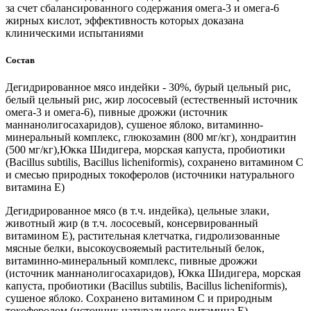
за счет сбалансированного содержания омега-3 и омега-6
жирных кислот, эффективность которых доказана
клиническими испытаниями
Состав
Дегидрированное мясо индейки - 30%, бурый цельный рис,
белый цельный рис, жир лососевый (естественный источник
омега-3 и омега-6), пивные дрожжи (источник
маннанолигосахаридов), сушеное яблоко, витаминно-
минеральный комплекс, глюкозамин (800 мг/кг), хондраитин
(500 мг/кг),Юкка Шидигера, морская капуста, пробиотики
(Bacillus subtilis, Bacillus licheniformis), сохранено витамином С
и смесью природных токоферолов (источники натурального
витамина Е)
Дегидрированное мясо (в т.ч. индейка), цельные злаки,
животный жир (в т.ч. лососевый, консервированный
витамином E), растительная клетчатка, гидролизованные
мясные белки, высокоусвояемый растительный белок,
витаминно-минеральный комплекс, пивные дрожжи
(источник маннанолигосахаридов), Юкка Шидигера, морская
капуста, пробиотики (Bacillus subtilis, Bacillus licheniformis),
сушеное яблоко. Cохранено витамином С и природным
токоферолом (источник натурального витамина Е)