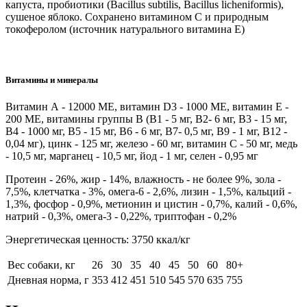
капуста, пробиотики (Bacillus subtilis, Bacillus licheniformis),
сушеное яблоко. Cохранено витамином С и природным
токоферолом (источник натурального витамина Е)
Витамины и минералы
Витамин А - 12000 МЕ, витамин D3 - 1000 МЕ, витамин Е -
200 МЕ, витамины группы В (В1 - 5 мг, В2- 6 мг, В3 - 15 мг,
В4 - 1000 мг, В5 - 15 мг, В6 - 6 мг, В7- 0,5 мг, В9 - 1 мг, В12 -
0,04 мг), цинк - 125 мг, железо - 60 мг, витамин С - 50 мг, медь
- 10,5 мг, марганец - 10,5 мг, йод - 1 мг, селен - 0,95 мг
Протеин - 26%, жир - 14%, влажность - не более 9%, зола -
7,5%, клетчатка - 3%, омега-6 - 2,6%, лизин - 1,5%, кальций -
1,3%, фосфор - 0,9%, метионин и цистин - 0,7%, калий - 0,6%,
натрий - 0,3%, омега-3 - 0,22%, триптофан - 0,2%
Энергетическая ценность: 3750 ккал/кг
Вес собаки, кг
26
30
35
40
45
50
60
80+
Дневная норма, г
353
412
451
510
545
570
635
755