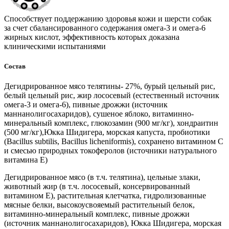
Способствует поддержанию здоровья кожи и шерсти собак
за счет сбалансированного содержания омега-3 и омега-6
жирных кислот, эффективность которых доказана
клиническими испытаниями
Состав
Дегидрированное мясо телятины- 27%, бурый цельный рис,
белый цельный рис, жир лососевый (естественный источник
омега-3 и омега-6), пивные дрожжи (источник
маннанолигосахаридов), сушеное яблоко, витаминно-
минеральный комплекс, глюкозамин (900 мг/кг), хондраитин
(500 мг/кг),Юкка Шидигера, морская капуста, пробиотики
(Bacillus subtilis, Bacillus licheniformis), сохранено витамином С
и смесью природных токоферолов (источники натурального
витамина Е)
Дегидрированное мясо (в т.ч. телятина), цельные злаки,
животный жир (в т.ч. лососевый, консервированный
витамином E), растительная клетчатка, гидролизованные
мясные белки, высокоусвояемый растительный белок,
витаминно-минеральный комплекс, пивные дрожжи
(источник маннанолигосахаридов), Юкка Шидигера, морская