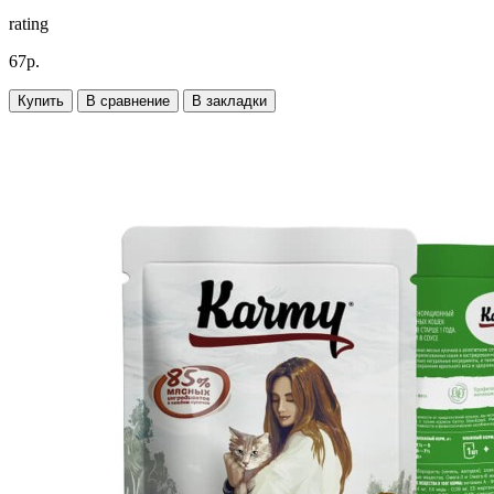
rating
67р.
Купить
В сравнение
В закладки