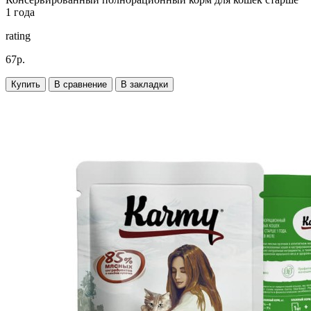
1 года
rating
67р.
Купить
В сравнение
В закладки