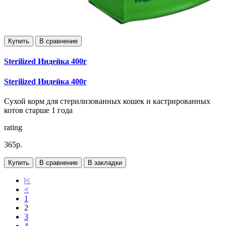
Купить
В сравнение
Sterilized Индейка 400г
Sterilized Индейка 400г
Сухой корм для стерилизованных кошек и кастрированных
котов старше 1 года
rating
365р.
Купить
В сравнение
В закладки
|<
<
1
2
3
4